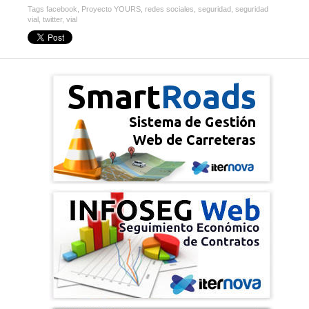
Tags
facebook
,
Proyecto YOURS
,
redes sociales
,
seguridad
,
seguridad
vial
,
twitter
,
vial