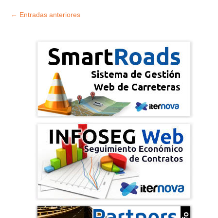
Explorar
←
Entradas anteriores
entradas