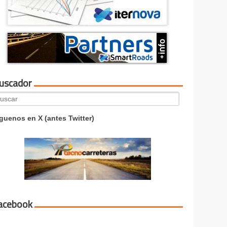
uscador
arch
:
guenos en X (antes Twitter)
acebook