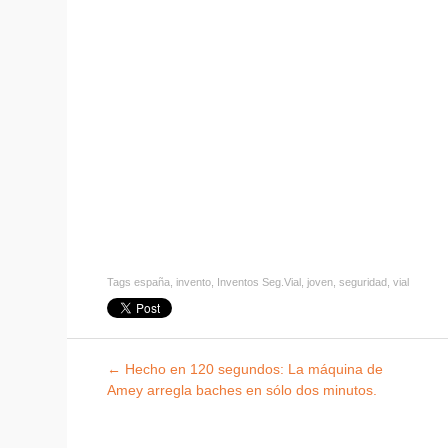
Tags
españa
,
invento
,
Inventos Seg.Vial
,
joven
,
seguridad
,
vial
Explorar
←
Hecho en 120 segundos: La máquina de
entradas
Amey arregla baches en sólo dos minutos.