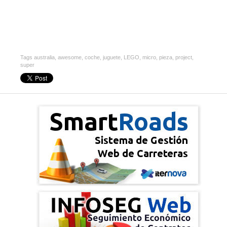
Tags
australia
,
awesome
,
coche
,
juguete
,
LEGO
,
micro
,
pieza
,
project
,
super