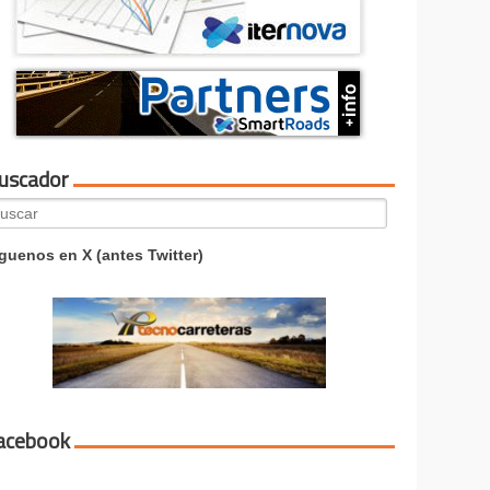
uscador
arch
:
guenos en X (antes Twitter)
acebook