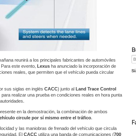
B
Se
ñana reunirá a los principales fabricantes de automóviles
for
 Para este evento,
Lexus
ha anunciado la incorporación de
Sí
iones reales, que permiten que el vehículo pueda circular
or sus siglas en inglés
CACC
) junto al
Land Trace Control
 para realizar una prueba en condiciones reales en hora punta
 autoridades.
presente en la demostración, la combinación de ambos
ehículo circule por sí mismo entre el tráfico
.
F
elocidad y las maniobras de frenado del vehículo que circula
eguridad. El
CACC
utiliza una banda de comunicaciones (
700