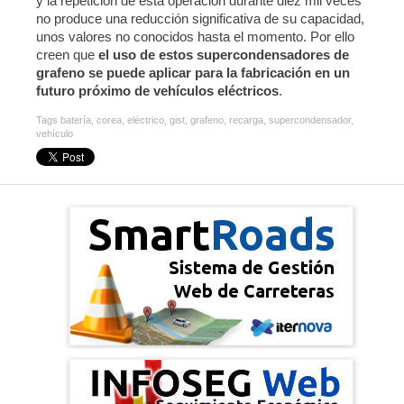
y la repetición de esta operación durante diez mil veces
no produce una reducción significativa de su capacidad,
unos valores no conocidos hasta el momento. Por ello
creen que
el uso de estos supercondensadores de
grafeno se puede aplicar para la fabricación en un
futuro próximo de vehículos eléctricos
.
Tags
batería
,
corea
,
eléctrico
,
gist
,
grafeno
,
recarga
,
supercondensador
,
vehículo