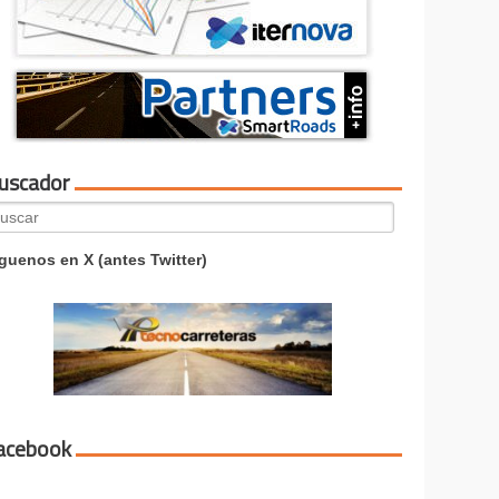
uscador
arch
:
guenos en X (antes Twitter)
acebook