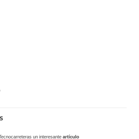
o
os
ecnocarreteras un interesante
artículo