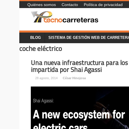
Quiénes somos
Contacto
Política de privacidad
BLOG
SISTEMA DE GESTIÓN WEB DE CARRETER
coche eléctrico
Una nueva infraestructura para los 
impartida por Shai Agassi
28 agosto, 2014
César Hinojosa