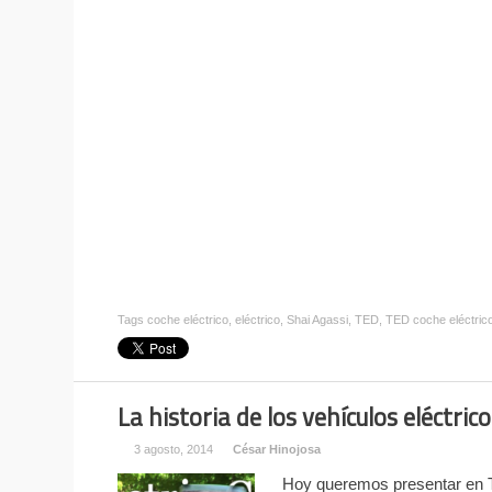
Tags
coche eléctrico
,
eléctrico
,
Shai Agassi
,
TED
,
TED coche eléctric
La historia de los vehículos eléctric
3 agosto, 2014
César Hinojosa
Hoy queremos presentar en T