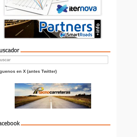
uscador
arch
:
guenos en X (antes Twitter)
acebook