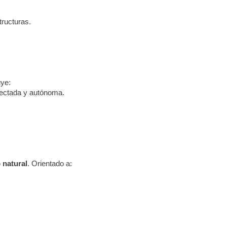
tructuras.
uye:
nectada y autónoma.
 natural
. Orientado a: