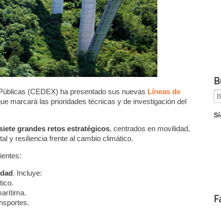
B
s Públicas (CEDEX) ha presentado sus nuevas
Líneas de
Se
que marcará las prioridades técnicas y de investigación del
for
Sí
siete grandes retos estratégicos
, centrados en movilidad,
tal y resiliencia frente al cambio climático.
ientes:
idad
. Incluye:
tico.
marítima.
F
nsportes.