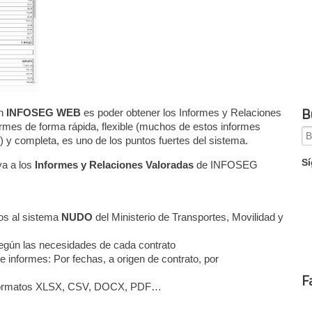
B
en
INFOSEG WEB
es poder obtener los Informes y Relaciones
ormes de forma rápida, flexible (muchos de estos informes
Se
) y completa, es uno de los puntos fuertes del sistema.
for
Sí
va a los
Informes y Relaciones Valoradas
de INFOSEG
dos al sistema
NUDO
del Ministerio de Transportes, Movilidad y
 según las necesidades de cada contrato
de informes: Por fechas, a origen de contrato, por
F
n formatos XLSX, CSV, DOCX, PDF…