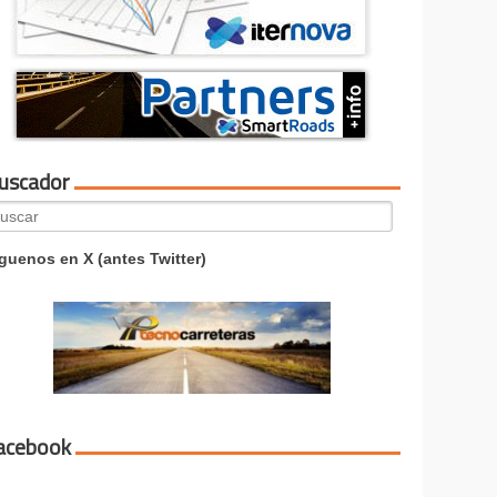
uscador
arch
:
guenos en X (antes Twitter)
acebook