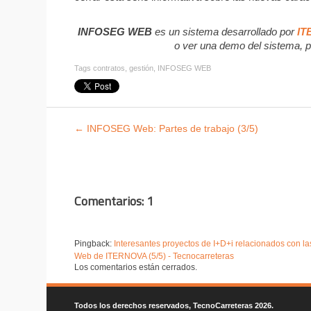
INFOSEG WEB
es un sistema desarrollado por
IT
o ver una demo del sistema, p
Tags
contratos
,
gestión
,
INFOSEG WEB
Explorar
←
INFOSEG Web: Partes de trabajo (3/5)
entradas
Comentarios: 1
Pingback:
Interesantes proyectos de I+D+i relacionados con l
Web de ITERNOVA (5/5) - Tecnocarreteras
Los comentarios están cerrados.
Todos los derechos reservados, TecnoCarreteras 2026.