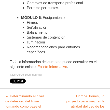
Controles de transporte profesional
Permiso por puntos.
MÓDULO 6
: Equipamiento
Firmes
Señalización
Balizamiento
Sistemas de contención
Iluminación
Recomendaciones para entornos
específicos.
Toda la información del curso se puede consultar en el
siguiente enlace:
Folleto Informativo
.
Tags
Curso Seguridad Vial
Explorar
←
Determinando el nivel
Comp4Drones, un
entradas
de deterioro del firme
proyecto para mejorar la
tomando como base el
utilidad del uso de los