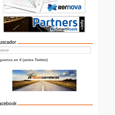
uscador
arch
:
guenos en X (antes Twitter)
acebook