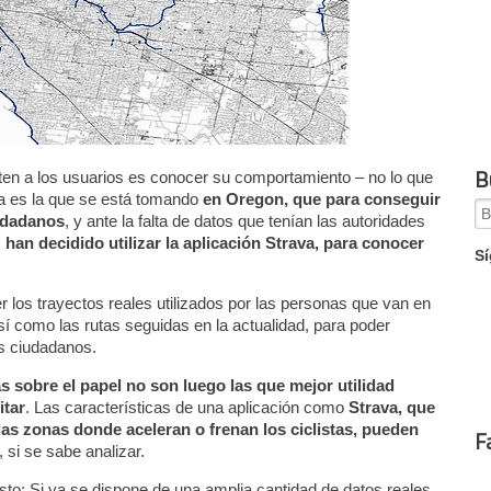
B
pten a los usuarios es conocer su comportamiento – no lo que
ta es la que se está tomando
en Oregon, que para conseguir
Se
iudadanos
, y ante la falta de datos que tenían las autoridades
for
,
han decidido utilizar la aplicación Strava, para conocer
Sí
 los trayectos reales utilizados por las personas que van en
así como las rutas seguidas en la actualidad, para poder
us ciudadanos.
 sobre el papel no son luego las que mejor utilidad
itar
. Las características de una aplicación como
Strava, que
 las zonas donde aceleran o frenan los ciclistas, pueden
F
, si se sabe analizar.
o: Si ya se dispone de una amplia cantidad de datos reales,