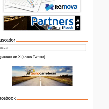
uscador
arch
:
guenos en X (antes Twitter)
acebook