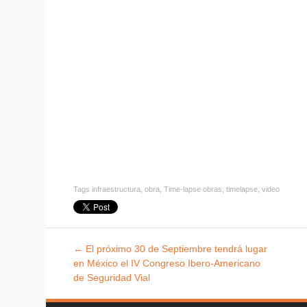
Tags
infraestructura
,
obra
,
Time-lapse obras
,
timelapse
,
video
Explorar
←
El próximo 30 de Septiembre tendrá lugar
entradas
en México el IV Congreso Ibero-Americano
de Seguridad Vial