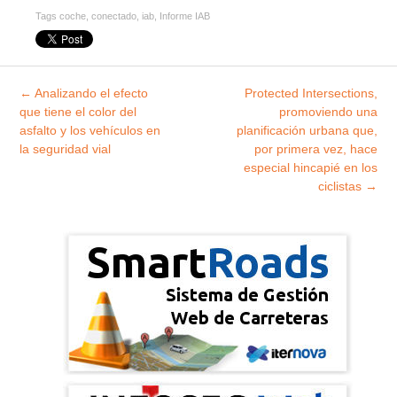
Tags
coche
,
conectado
,
iab
,
Informe IAB
Explorar
←
Analizando el efecto
Protected Intersections,
entradas
que tiene el color del
promoviendo una
asfalto y los vehículos en
planificación urbana que,
la seguridad vial
por primera vez, hace
especial hincapié en los
ciclistas
→