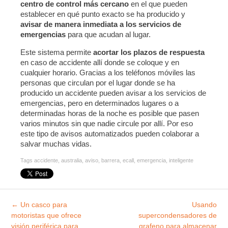
centro de control más cercano
en el que pueden
establecer en qué punto exacto se ha producido y
avisar de manera inmediata a los servicios de
emergencias
para que acudan al lugar.
Este sistema permite
acortar los plazos de respuesta
en caso de accidente allí donde se coloque y en
cualquier horario. Gracias a los teléfonos móviles las
personas que circulan por el lugar donde se ha
producido un accidente pueden avisar a los servicios de
emergencias, pero en determinados lugares o a
determinadas horas de la noche es posible que pasen
varios minutos sin que nadie circule por allí. Por eso
este tipo de avisos automatizados pueden colaborar a
salvar muchas vidas.
Tags
accidente
,
australia
,
aviso
,
barrera
,
ecall
,
emergencia
,
inteligente
Explorar
←
Un casco para
Usando
entradas
motoristas que ofrece
supercondensadores de
visión periférica para
grafeno para almacenar